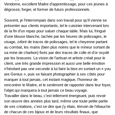
Vendome, excellent Maitre d’apprentissage, pour ces jeunes à
dégrossir, forger, et former de futurs professionnels.
Souvent, je l’interrompais dans son travail pour qu’il vienne se
présenter aux clients importants, tel le cuisinier intervenant lors
de la fin d’un repas pour saluer chaque table. Mais lui, fringué
d’une blouse blanche, tachée par les heures de polissages, le
visage, zébré de traces de polissages, tel le cheyenne partant
au combat, les mains (bien plus noires que le mineur sortant de
sa mine de charbon) fixés par des traces de colle et d’or oxydé
par les brasures. La vision de l’artisan et artiste créait pour le
client, une très grande impression et aussi une belle émotion
n’hésitant pas une
seconde à lui faire la bise en sortant un « you
are Genius », puis se faisant photographier à ses côtés pour
marquer à tout jamais, cet instant magique, l’honneur de
rencontrer le Maitre, et le sentiment de rapporter dans leur foyer,
l’objet qui marquera à tout jamais ce beau voyage.
Travailler dans le beau, c’est tellement énergisant, puis revoir
son œuvre des années plus tard, même une toute petite partie
de ses créations, c’est se dire que j’y étais, témoin de l’ébauche
de chacun de ces bijoux et de leurs résultats finaux, que