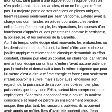
mon choix, faire partie d’une équipe et oui ! l’équipe, cela l’on
n’en parle jamais dans les articles, et on ne l’imagine même
pas. La majeure partie de ses créations en pièces uniques,
furent réalisées seulement par Jean Vendome, L’atelier avait la
charge des commandes en pièces courantes, c’est-à-dire
celles fabriquées en multiple, les réparations, les courses d’un
fournisseur d’apprêts ou des prestataires comme le sertisseur,
la polisseuse, et les services de la Garantie.
Au fil du temps, cette équipe était mouvante, les embauches ou
les démissions se succédaient. La fierté d’être admis chez un
joaillier atypique et tellement anti classique
demandait un effort
constant, chaque jour était un combat, un challenge, car l’artiste
menant son équipe sur un train d’enfer n’avait aucune patience,
pas la moindre et demandait à tous la même exigence que pour
lui-même c’est-à-dire la même énergie et force ; non seulement
il fallait pouvoir le suivre, mais savoir aussi encaisser son
regard noir, la puissance de sa voix, ses colères, bien plus
puissantes que le cyclone Erika, surtout bien comprendre ses
explications. Si certains abandonnèrent le navire, ils avaient
conscience et regret de perdre un enseignement précieux
unique. Bien plus tard, les rancœurs oubliées, ils avouèrent
avoir appris un métier, fiers d’avoir été apprenti chez Jean