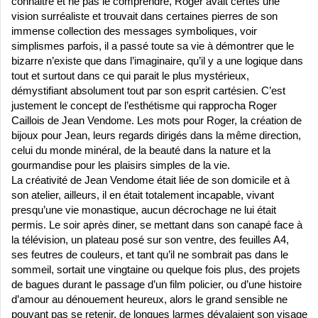
connaitre et ne pas le comprendre, Roger avait certes une
vision surréaliste et trouvait dans certaines pierres de son
immense collection des messages symboliques, voir
simplismes parfois, il a passé toute sa vie à démontrer que le
bizarre n’existe que dans l’imaginaire, qu’il y a une logique dans
tout et surtout dans ce qui parait le plus mystérieux,
démystifiant absolument tout par son esprit cartésien. C’est
justement le concept de l’esthétisme qui rapprocha Roger
Caillois de Jean Vendome. Les mots pour Roger, la création de
bijoux pour Jean, leurs regards dirigés dans la même direction,
celui du monde minéral, de la beauté dans la nature et la
gourmandise pour les plaisirs simples de la vie.
La créativité de Jean Vendome était liée de son domicile et à
son atelier, ailleurs, il en était totalement incapable, vivant
presqu’une vie monastique, aucun décrochage ne lui était
permis. Le soir après diner, se mettant dans son canapé face à
la télévision, un plateau posé sur son ventre, des feuilles A4,
ses feutres de couleurs, et tant qu’il ne sombrait pas dans le
sommeil, sortait une vingtaine ou quelque fois plus, des projets
de bagues durant le passage d’un film policier, ou d’une histoire
d’amour au dénouement heureux, alors le grand sensible ne
pouvant pas se retenir, de longues larmes
dévalaient son visage