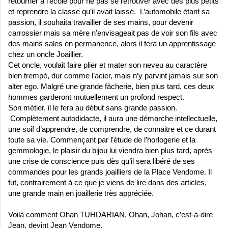
retourner à l’école pour ne pas se retrouver avec des plus petits
et reprendre la classe qu’il avait laissé. L’automobile étant sa
passion, il souhaita travailler de ses mains, pour devenir
carrossier mais sa mère n’envisageait pas de voir son fils avec
des mains sales en permanence, alors il fera un apprentissage
chez un oncle Joaillier.
Cet oncle, voulait faire plier et mater son neveu au caractère
bien trempé, dur comme l’acier, mais n’y parvint jamais sur son
alter ego. Malgré une grande fâcherie, bien plus tard, ces deux
hommes garderont mutuellement un profond respect.
Son métier, il le fera au début sans grande passion.
Complètement autodidacte, il aura une démarche intellectuelle,
une soif d’apprendre, de comprendre, de connaitre et ce durant
toute sa vie. Commençant par l’étude de l’horlogerie et la
gemmologie, le plaisir du bijou lui viendra bien plus tard, après
une crise de conscience puis dès qu’il sera libéré de ses
commandes pour les grands joailliers de la Place Vendome. Il
fut, contrairement à ce que je viens de lire dans des articles,
une grande main en joaillerie très appréciée.
Voilà comment Ohan TUHDARIAN, Ohan, Johan, c’est-à-dire
Jean, devint Jean Vendome.