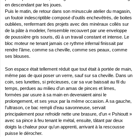
en descendant par les joues.
Puis le matin, de retour dans son minuscule atelier du magasin,
un foutoir indescriptible composé d’outils enchevêtrés, de boites
oubliées, renfermant des projets avec des minéraux collés sur
de la pâte à modeler, l’ensemble recouvert par une enveloppe
de poussière gris souris, dû à un travail constant et intense. Le
bloc moteur ne tenant jamais ce rythme infernal finissait par
rendre l’âme, comme sa cheville, comme ses peaux, comme
ses blouses.
Son espace était tellement réduit que tout était à portée de main,
même pas de quoi poser un verre, sauf sur sa cheville. Dans un
coin, ses lunettes, si précieuses, car sa vue baissait au fil du
temps, perdues au milieu d’un amas de pinces et limes,
formées par usure à sa main en devenaient ainsi le
prolongement, et ses yeux par la même occasion. A sa gauche,
l’ultrason, ce bac rempli d’eau savonneuse, servait
principalement pour refroidir nette une brasure, d’un « Pshioutt »
avec sa pince à feu tenant le métal, ensuite, tâtant par deux
doigts la chaleur pour qu’un apprenti, arrivant à la rescousse
puisse le dérocher.