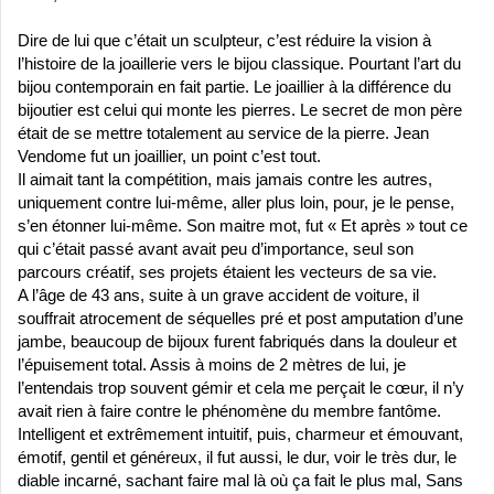
Dire de lui que c’était un sculpteur, c’est réduire la vision à
l’histoire de la joaillerie vers le bijou classique. Pourtant l’art du
bijou contemporain en fait partie. Le joaillier à la différence du
bijoutier est celui qui monte les pierres. Le secret de mon père
était de se mettre totalement au service de la pierre. Jean
Vendome fut un joaillier, un point c’est tout.
Il aimait tant la compétition, mais jamais contre les autres,
uniquement contre lui-même, aller plus loin, pour, je le pense,
s’en étonner lui-même. Son maitre mot, fut « Et
après » tout ce
qui c’était passé avant avait peu d’importance, seul son
parcours créatif, ses projets étaient les vecteurs de sa vie.
A l’âge de 43 ans, suite à un grave accident de voiture, il
souffrait atrocement de séquelles pré et post amputation d’une
jambe, beaucoup de bijoux furent fabriqués dans la douleur et
l’épuisement total. Assis à moins de 2 mètres de lui, je
l’entendais trop souvent gémir et cela me perçait le cœur, il n’y
avait rien à faire contre le phénomène du membre fantôme.
Intelligent et extrêmement intuitif, puis, charmeur et émouvant,
émotif, gentil et généreux, il fut aussi, le dur, voir le très dur, le
diable incarné, sachant faire mal là où ça fait le plus mal, Sans