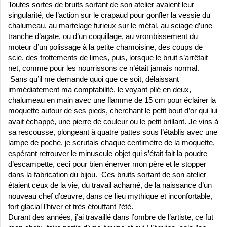
Toutes sortes de bruits sortant de son atelier avaient leur
singularité, de l’action sur le crapaud pour gonfler la vessie du
chalumeau, au martelage furieux sur le métal, au sciage d’une
tranche d’agate, ou d’un coquillage, au vrombissement du
moteur d’un polissage à la petite chamoisine, des coups de
scie, des frottements de limes, puis, lorsque le bruit s’arrêtait
net, comme pour les nourrissons ce n’était jamais
normal.
Sans qu’il me demande quoi que ce soit, délaissant
immédiatement ma comptabilité, le voyant plié en deux,
chalumeau en main avec une flamme de 15 cm pour éclairer la
moquette autour de ses pieds, cherchant le petit bout d’or qui lui
avait échappé, une pierre de couleur ou le petit brillant. Je vins à
sa rescousse, plongeant à quatre pattes sous l’établis avec une
lampe de poche, je scrutais chaque centimètre de la moquette,
espérant retrouver le minuscule objet qui s’était fait la poudre
d’escampette, ceci pour bien énerver mon père et le stopper
dans la fabrication du bijou. Ces bruits sortant de son atelier
étaient ceux de la vie, du travail acharné, de la naissance d’un
nouveau chef d’œuvre, dans ce lieu mythique et inconfortable,
fort glacial l’hiver et très étouffant l’été.
Durant des années, j’ai travaillé dans l’ombre de l’artiste, ce fut