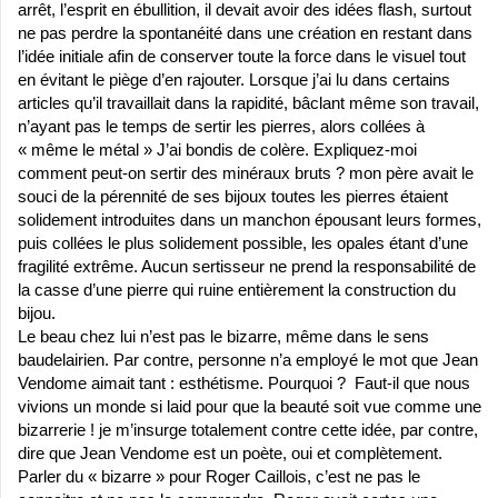
arrêt, l’esprit en ébullition, il devait avoir des idées flash, surtout
ne pas perdre la spontanéité dans une création en restant dans
l’idée initiale afin de conserver toute la force dans le visuel tout
en évitant le piège d’en rajouter. Lorsque j’ai lu dans certains
articles qu’il travaillait dans la rapidité, bâclant même son travail,
n’ayant pas le temps de sertir les pierres, alors collées à
« même le métal » J’ai bondis de colère. Expliquez-moi
comment peut-on sertir des minéraux bruts ? mon père avait le
souci de la pérennité de ses bijoux toutes les pierres étaient
solidement introduites dans un manchon épousant leurs formes,
puis collées le plus solidement possible, les opales étant d’une
fragilité extrême. Aucun sertisseur ne prend la responsabilité de
la casse d’une pierre qui ruine entièrement la construction du
bijou.
Le beau chez lui n’est pas le bizarre, même dans le sens
baudelairien. Par contre, personne n’a employé le mot que
Jean
Vendome aimait tant : esthétisme. Pourquoi ? Faut-il que nous
vivions un monde si laid pour que la beauté soit vue comme une
bizarrerie ! je m’insurge totalement contre cette idée, par contre,
dire que Jean Vendome est un poète, oui et complètement.
Parler du « bizarre » pour Roger Caillois, c’est ne pas le