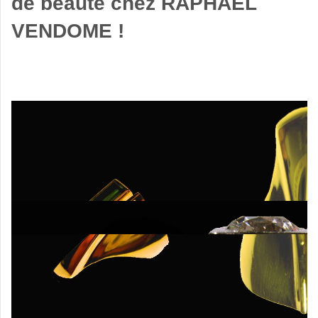
de beauté chez
RAPHAEL
VENDOME
!