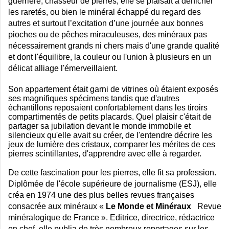
guerrière, chasseur de pierres, elle se plaisait à dénicher
les raretés, ou bien
le minéral échappé du regard des
autres et surtout l’excitation d’une journée aux bonnes
pioches ou de pêches miraculeuses,
des minéraux pas
nécessairement grands ni chers mais d'une grande qualité
et dont l'équilibre, la couleur ou l'union à plusieurs en un
délicat alliage l'émerveillaient.
Son appartement était garni de vitrines où étaient exposés
ses magnifiques spécimens tandis que d'autres
échantillons reposaient confortablement dans les tiroirs
compartimentés de petits placards. Quel plaisir c'était de
partager sa jubilation devant le monde immobile et
silencieux qu'elle avait su créer, de l'entendre décrire les
jeux de lumière des cristaux, comparer les mérites de ces
pierres scintillantes, d'apprendre avec elle à regarder.
De cette fascination pour les pierres, elle fit sa profession.
Diplômée de l'école supérieure de journalisme (ESJ), elle
créa en 1974 une des plus belles revues françaises
consacrée aux minéraux «
Le Monde et Minéraux
Revue
minéralogique de France ». Editrice, directrice, rédactrice
en chef, elle publia de très nombreux reportages sur les